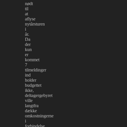
nødt
til
at
aflyse
nytårsturen
i
år.
Da
der
kun
er
kommet
7
tilmeldinger
ind
holder
budgettet
ikke,
deltagergebyret
ville
langtfra
dække
omkostningerne
i
forbindelse