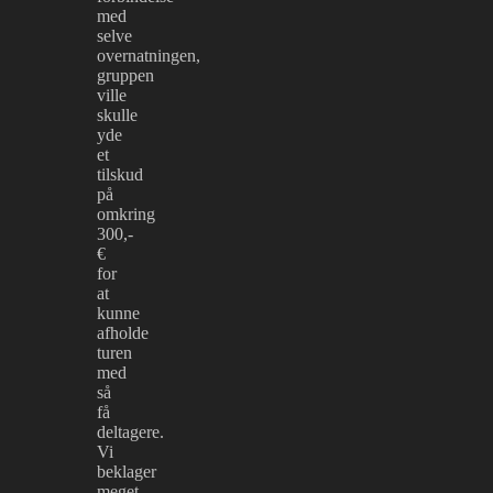
med
selve
overnatningen,
gruppen
ville
skulle
yde
et
tilskud
på
omkring
300,-
€
for
at
kunne
afholde
turen
med
så
få
deltagere.
Vi
beklager
meget.