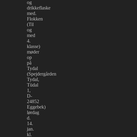
og
drikkeflaske
med.
Flokken
(Til
og
med
4.
klasse)
møder
op
på
Tydal
(Spejdergården
Tydal,
Tüdal
1,
D-
24852
Eggebek)
lørdag
d.
14.
jan.
kl.