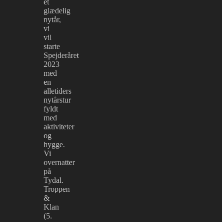
et
glædelig
nytår,
vi
vil
starte
Spejderåret
2023
med
en
alletiders
nytårstur
fyldt
med
aktiviteter
og
hygge.
Vi
overnatter
på
Tydal.
Troppen
&
Klan
(5.