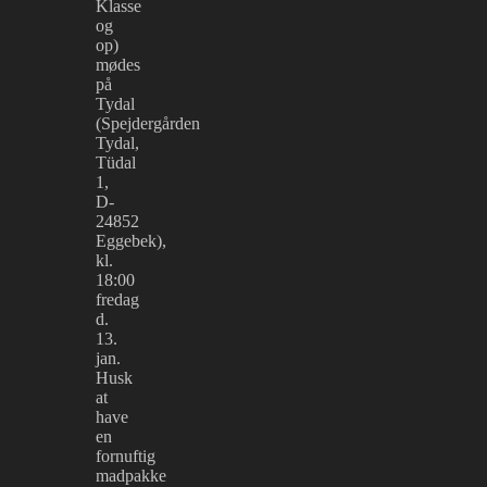
Klasse
og
op)
mødes
på
Tydal
(Spejdergården
Tydal,
Tüdal
1,
D-
24852
Eggebek),
kl.
18:00
fredag
d.
13.
jan.
Husk
at
have
en
fornuftig
madpakke