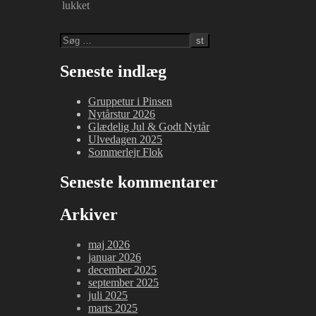
lukket
til
Nytårstur
2023
på
Seneste indlæg
Tydal
Gruppetur i Pinsen
Nytårstur 2026
Glædelig Jul & Godt Nytår
Ulvedagen 2025
Sommerlejr Flok
Seneste kommentarer
Arkiver
maj 2026
januar 2026
december 2025
september 2025
juli 2025
marts 2025