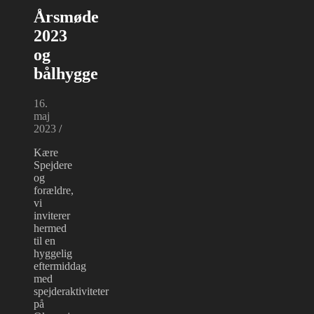
Årsmøde
2023
og
bålhygge
16.
maj
2023
/
Kære
Spejdere
og
forældre,
vi
inviterer
hermed
til en
hyggelig
eftermiddag
med
spejderaktiviteter
på