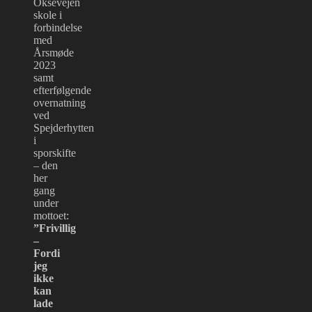
Oksevejen
skole i
forbindelse
med
Årsmøde
2023
samt
efterfølgende
overnatning
ved
Spejderhytten
i
sporskifte
– den
her
gang
under
mottoet:
”Frivillig
–
Fordi
jeg
ikke
kan
lade