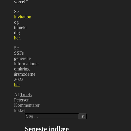
være!”
Se
invitation
og
tilmeld
dig
her
.
Se
SSFs
generelle
informationer
omkring
årsmøderne
2023
her
.
Af
Troels
Petersen
Kommentarer
til
lukket
Årsmøde
2023
og
Seneste indlæg