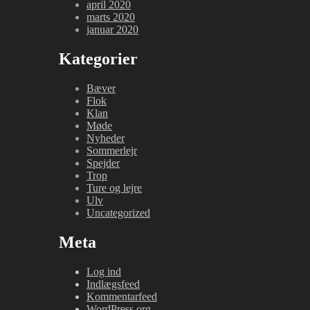
april 2020
marts 2020
januar 2020
Kategorier
Bæver
Flok
Klan
Møde
Nyheder
Sommerlejr
Spejder
Trop
Ture og lejre
Ulv
Uncategorized
Meta
Log ind
Indlægsfeed
Kommentarfeed
WordPress.org