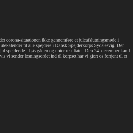
et corona-situationen ikke gennemføre et juleafslutningsmøde i
rjulekalender til alle spejdere i Dansk Spejderkorps Sydslesvig. Der
å jul.spejder.de . Løs gåden og noter resultatet. Den 24. december kan I
 vi sender løsningsordet ind til korpset har vi gjort os fortjent til et