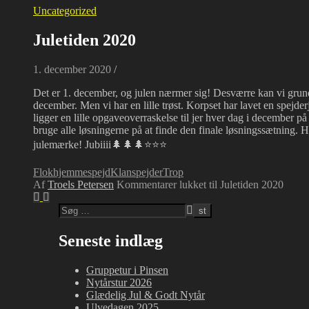
Uncategorized
Juletiden 2020
1. december 2020
/
Det er 1. december, og julen nærmer sig! Desværre kan vi grund
december. Men vi har en lille trøst. Korpset har lavet en spejde
ligger en lille opgaveoverraskelse til jer hver dag i december p
bruge alle løsningerne på at finde den finale løsningssætning. Hvis
julemærke! Jubiiii🌲🌲🌲⭐⭐⭐
Flok
hjemmespejd
Klan
spejder
Trop
Af
Troels Petersen
Kommentarer lukket
til Juletiden 2020
Seneste indlæg
Gruppetur i Pinsen
Nytårstur 2026
Glædelig Jul & Godt Nytår
Ulvedagen 2025